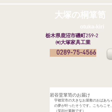
大塚の桐箪笥
​
otuka-kiri
栃木県鹿沼市磯町259-2
㈲大塚家具工業
0289-75-4566
岩谷堂箪笥のお届け
宇都宮市の大きなお屋敷のおばあち
の夢が叶ったそうです。こちらこそ
（笑顔が素敵です）