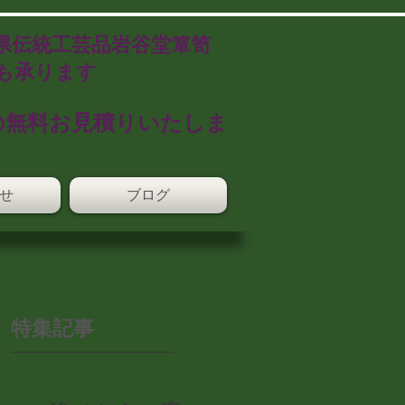
県伝統工芸品岩谷堂箪笥
も承ります
の無料お見積りいたしま
せ
ブログ
特集記事