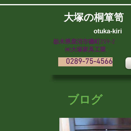
大塚の桐箪笥
​
otuka-kiri
栃木県鹿沼市磯町259-2
㈲大塚家具工業
0289-75-4566
ブログ