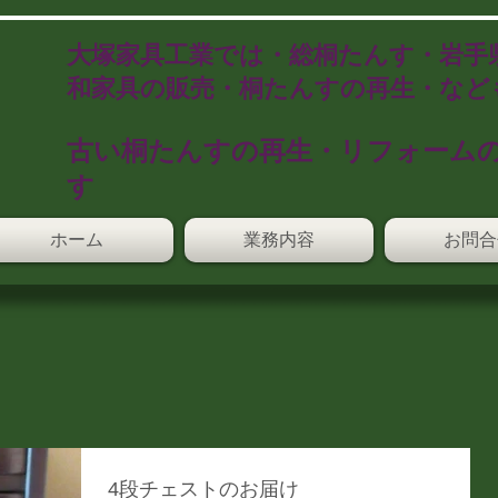
​大塚家具工業では・総桐たんす・岩手
和家具の販売・桐たんすの再生・など
​古い桐たんすの再生・リフォーム
す
ホーム
業務内容
お問合
4段チェストのお届け