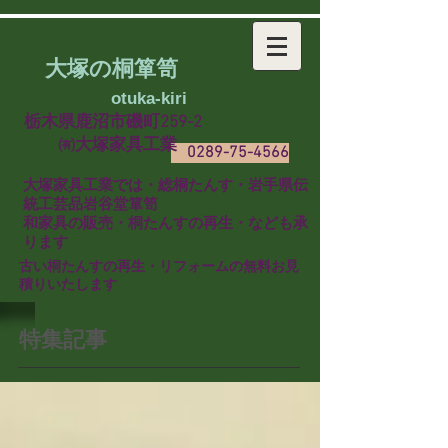
大塚の桐箪笥
​
otuka-kiri
栃木県鹿沼市磯町259-2
㈲大塚家具工業
0289-75-4566
​大塚家具工業では・総桐たんす・岩手県伝
統工芸品岩谷堂箪笥
和家具の販売・桐たんすの再生・なども承
ります
​古い桐たんすの再生・リフォームの無料お見
積りいたします
特集記事