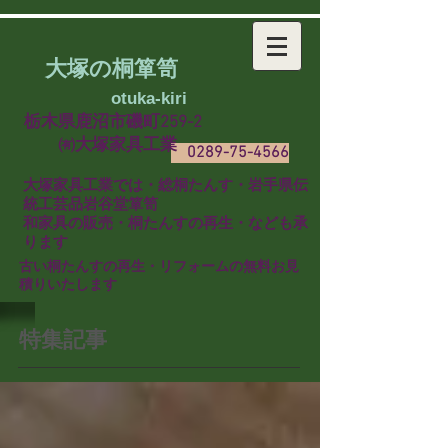
大塚の桐箪笥
​
otuka-kiri
栃木県鹿沼市磯町259-2
㈲大塚家具工業
0289-75-4566
​大塚家具工業では・総桐たんす・岩手県伝
統工芸品岩谷堂箪笥
和家具の販売・桐たんすの再生・なども承
ります
​古い桐たんすの再生・リフォームの無料お見
積りいたします
特集記事