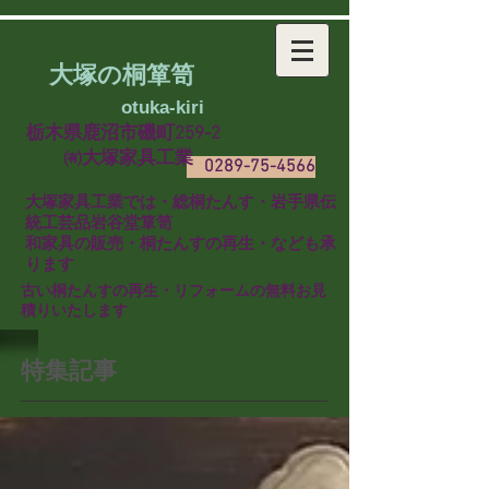
大塚の桐箪笥
​
otuka-kiri
栃木県鹿沼市磯町259-2
㈲大塚家具工業
0289-75-4566
​大塚家具工業では・総桐たんす・岩手県伝
統工芸品岩谷堂箪笥
和家具の販売・桐たんすの再生・なども承
ります
​古い桐たんすの再生・リフォームの無料お見
積りいたします
特集記事