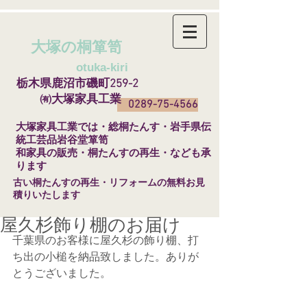
大塚の桐箪笥
​
otuka-kiri
栃木県鹿沼市磯町259-2
㈲大塚家具工業
0289-75-4566
​大塚家具工業では・総桐たんす・岩手県伝
統工芸品岩谷堂箪笥
和家具の販売・桐たんすの再生・なども承
ります
​古い桐たんすの再生・リフォームの無料お見
積りいたします
屋久杉飾り棚のお届け
千葉県のお客様に屋久杉の飾り棚、打
ち出の小槌を納品致しました。ありが
とうございました。