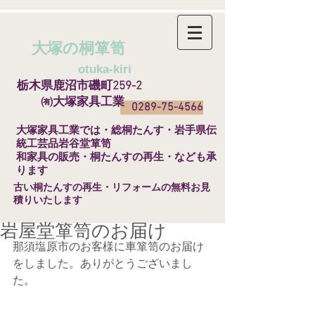
大塚の桐箪笥
​
otuka-kiri
栃木県鹿沼市磯町259-2
㈲大塚家具工業
0289-75-4566
​大塚家具工業では・総桐たんす・岩手県伝
統工芸品岩谷堂箪笥
和家具の販売・桐たんすの再生・なども承
ります
​古い桐たんすの再生・リフォームの無料お見
積りいたします
岩屋堂箪笥のお届け
那須塩原市のお客様に車箪笥のお届け
をしました。ありがとうございまし
た。