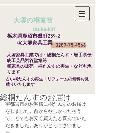
大塚の桐箪笥
​
otuka-kiri
栃木県鹿沼市磯町259-2
㈲大塚家具工業
0289-75-4566
​大塚家具工業では・総桐たんす・岩手県伝
統工芸品岩谷堂箪笥
和家具の販売・桐たんすの再生・なども承
ります
​古い桐たんすの再生・リフォームの無料お見
積りいたします
総桐たんすのお届け
宇都宮市のお客様に桐たんすのお届け
をしました。前から欲しかったそう
で、とてもお安く買えたと喜んでいた
だきました。ありがとうございまし
た。