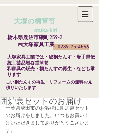
大塚の桐箪笥
​
otuka-kiri
栃木県鹿沼市磯町259-2
㈲大塚家具工業
0289-75-4566
​大塚家具工業では・総桐たんす・岩手県伝
統工芸品岩谷堂箪笥
和家具の販売・桐たんすの再生・なども承
ります
​古い桐たんすの再生・リフォームの無料お見
積りいたします
囲炉裏セットのお届け
千葉県成田市のお客様に囲炉裏セット
のお届けをしました。いつもお買い上
げいただきましてありがとうございま
す。