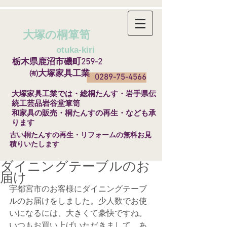
大塚の桐箪笥
​
otuka-kiri
栃木県鹿沼市磯町259-2
㈲大塚家具工業
0289-75-4566
​大塚家具工業では・総桐たんす・岩手県伝
統工芸品岩谷堂箪笥
和家具の販売・桐たんすの再生・なども承
ります
​古い桐たんすの再生・リフォームの無料お見
積りいたします
ダイニングテーブルのお
届け
宇都宮市のお客様にダイニングテーブ
ルのお届けをしました。少人数でお使
いになるには、大きくて豪快ですね。
いつもお買い上げいただきまして、あ