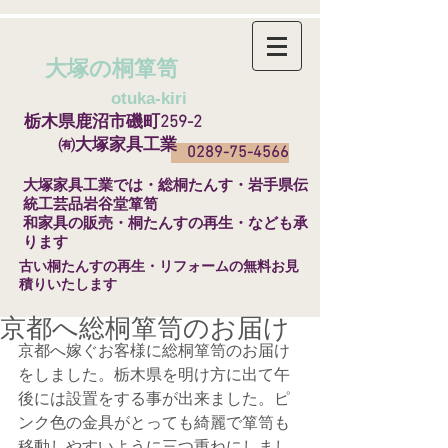
大塚の桐箪笥
​
otuka-kiri
栃木県鹿沼市磯町259-2
㈲大塚家具工業
0289-75-4566
​大塚家具工業では・総桐たんす・岩手県伝
統工芸品岩谷堂箪笥
和家具の販売・桐たんすの再生・なども承
ります
​古い桐たんすの再生・リフォームの無料お見
積りいたします
京都へ総桐箪笥のお届け
京都へ嫁ぐお客様に総桐箪笥のお届け
をしました。栃木県を明け方に出て午
後には設置をする事が出来ました。ピ
ンク色の金具がとっても綺麗で箪笥も
移動しやすいように三つ重ねにしまし