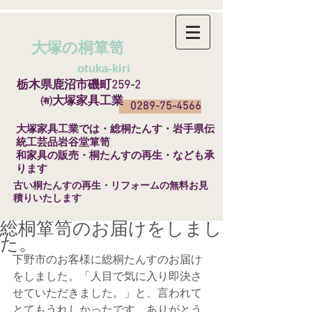
大塚の桐箪笥
​
otuka-kiri
栃木県鹿沼市磯町259-2
㈲大塚家具工業
0289-75-4566
​大塚家具工業では・総桐たんす・岩手県伝
統工芸品岩谷堂箪笥
和家具の販売・桐たんすの再生・なども承
ります
​古い桐たんすの再生・リフォームの無料お見
積りいたします
総桐箪笥のお届けをしまし
た。
下野市のお客様に総桐たんすのお届け
をしました。「人目で気に入り即決さ
せていただきました。」と、言われて
とてもうれしかったです。ありがとう