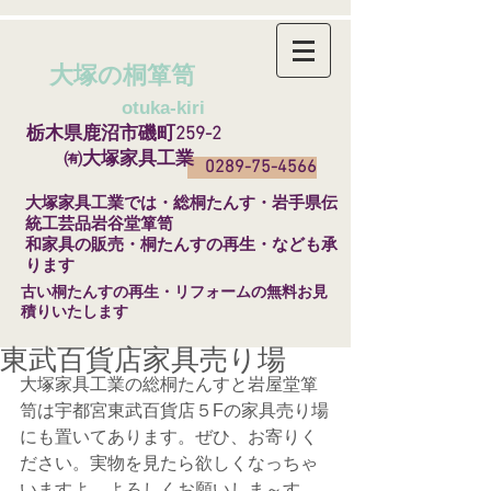
大塚の桐箪笥
​
otuka-kiri
栃木県鹿沼市磯町259-2
㈲大塚家具工業
0289-75-4566
​大塚家具工業では・総桐たんす・岩手県伝
統工芸品岩谷堂箪笥
和家具の販売・桐たんすの再生・なども承
ります
​古い桐たんすの再生・リフォームの無料お見
積りいたします
東武百貨店家具売り場
大塚家具工業の総桐たんすと岩屋堂箪
笥は宇都宮東武百貨店５Fの家具売り場
にも置いてあります。ぜひ、お寄りく
ださい。実物を見たら欲しくなっちゃ
いますよ。よろしくお願いしま～す。