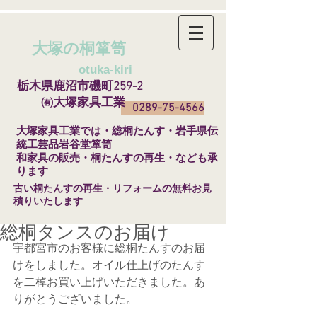
大塚の桐箪笥
​
otuka-kiri
栃木県鹿沼市磯町259-2
㈲大塚家具工業
0289-75-4566
​大塚家具工業では・総桐たんす・岩手県伝
統工芸品岩谷堂箪笥
和家具の販売・桐たんすの再生・なども承
ります
​古い桐たんすの再生・リフォームの無料お見
積りいたします
総桐タンスのお届け
宇都宮市のお客様に総桐たんすのお届
けをしました。オイル仕上げのたんす
を二棹お買い上げいただきました。あ
りがとうございました。