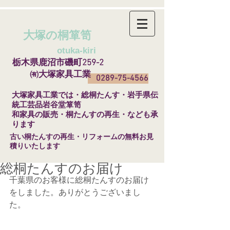
大塚の桐箪笥
​
otuka-kiri
栃木県鹿沼市磯町259-2
㈲大塚家具工業
0289-75-4566
​大塚家具工業では・総桐たんす・岩手県伝
統工芸品岩谷堂箪笥
和家具の販売・桐たんすの再生・なども承
ります
​古い桐たんすの再生・リフォームの無料お見
積りいたします
総桐たんすのお届け
千葉県のお客様に総桐たんすのお届け
をしました。ありがとうございまし
た。