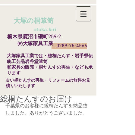
大塚の桐箪笥
​
otuka-kiri
栃木県鹿沼市磯町259-2
㈲大塚家具工業
0289-75-4566
​大塚家具工業では・総桐たんす・岩手県伝
統工芸品岩谷堂箪笥
和家具の販売・桐たんすの再生・なども承
ります
​古い桐たんすの再生・リフォームの無料お見
積りいたします
総桐たんすのお届け
千葉県のお客様に総桐たんすを納品致
しました。ありがとうございました。