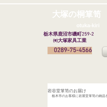
大塚の桐箪笥
​
otuka-kiri
栃木県鹿沼市磯町259-2
㈲大塚家具工業
0289-75-4566
岩谷堂箪笥のお届け
栃木市のお客様に岩屋堂箪笥の納品