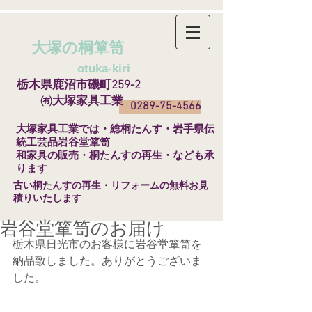
大塚の桐箪笥
​
otuka-kiri
栃木県鹿沼市磯町259-2
㈲大塚家具工業
0289-75-4566
​大塚家具工業では・総桐たんす・岩手県伝
統工芸品岩谷堂箪笥
和家具の販売・桐たんすの再生・なども承
ります
​古い桐たんすの再生・リフォームの無料お見
積りいたします
岩谷堂箪笥のお届け
栃木県日光市のお客様に岩谷堂箪笥を
納品致しました。ありがとうございま
した。