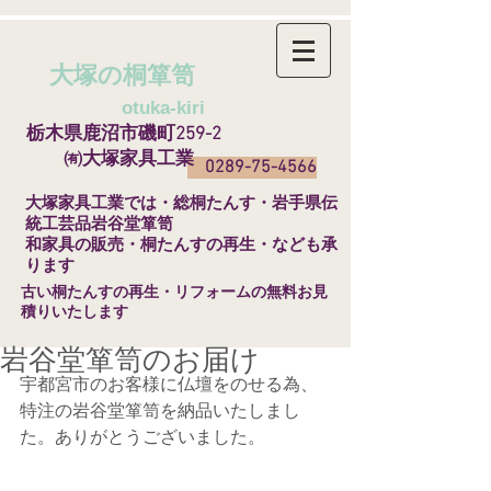
大塚の桐箪笥
​
otuka-kiri
栃木県鹿沼市磯町259-2
㈲大塚家具工業
0289-75-4566
​大塚家具工業では・総桐たんす・岩手県伝
統工芸品岩谷堂箪笥
和家具の販売・桐たんすの再生・なども承
ります
​古い桐たんすの再生・リフォームの無料お見
積りいたします
岩谷堂箪笥のお届け
宇都宮市のお客様に仏壇をのせる為、
特注の岩谷堂箪笥を納品いたしまし
た。ありがとうございました。