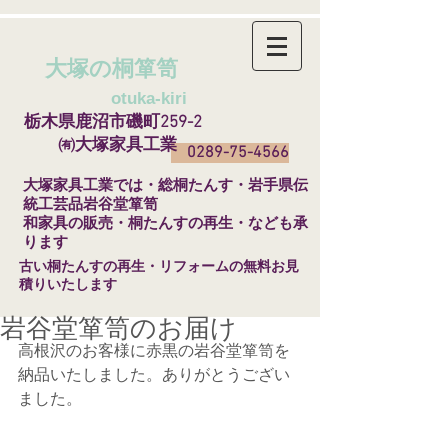
大塚の桐箪笥
​
otuka-kiri
栃木県鹿沼市磯町259-2
㈲大塚家具工業
0289-75-4566
​大塚家具工業では・総桐たんす・岩手県伝
統工芸品岩谷堂箪笥
和家具の販売・桐たんすの再生・なども承
ります
​古い桐たんすの再生・リフォームの無料お見
積りいたします
岩谷堂箪笥のお届け
高根沢のお客様に赤黒の岩谷堂箪笥を
納品いたしました。ありがとうござい
ました。